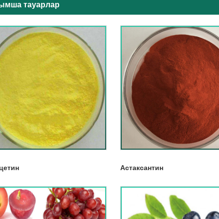
ымша тауарлар
цетин
Астаксантин