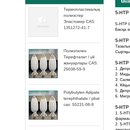
Өні
Термопластикалық
5-HTP
полиэстер
Эластомер CAS:
5-HTP C
1351272-41-7
Басқа 
5-HTP
Тазалы
Полиэтилен
Сыртқы 
Терефталат / үй
5-HTP
жануарлары CAS:
1. Депр
25038-59-9
2. Миды
3. Салм
4. Ұйқы
5. Депр
Polybutylen Adipate
6. Миг
terephthalate / pbat
cas: 55231-08-8
5-HTP
1. 5-HT
фармац
2. 5-HT
денсау