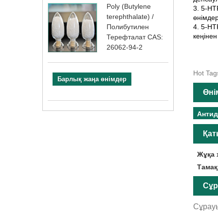
Poly (Butylene
3. 5-HT
terephthalate) /
өнімдер
4. 5-HT
Полибутилен
кеңіне
Терефталат CAS:
26062-94-2
Hot Tag
Барлық жаңа өнімдер
Өні
Антид
Қат
Жұқа 
Тамақ
Сұр
Сұрауы