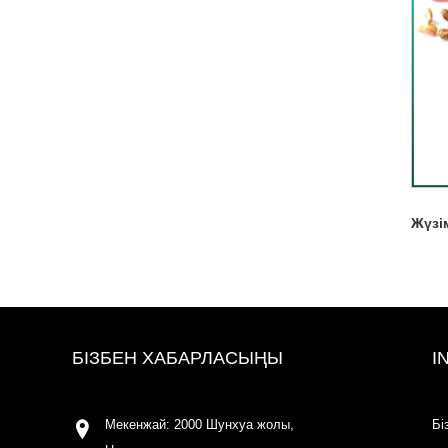
Жүзі
БІЗБЕН ХАБАРЛАСЫҢЫ
I
Мекенжай: 2000 Шунхуа жолы,
Бі