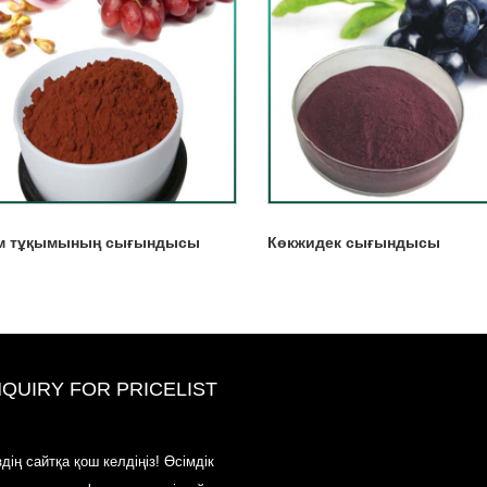
м тұқымының сығындысы
Көкжидек сығындысы
NQUIRY FOR PRICELIST
2020-CPHI Еуропа, Милан 13-1
здің сайтқа қош келдіңіз! Өсімдік
қазан, Booth18L33