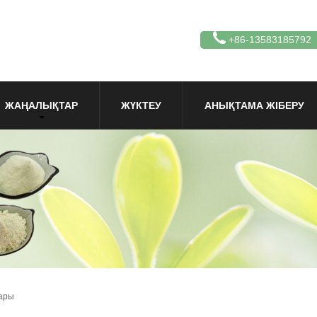
+86-13583185792
ЖАҢАЛЫҚТАР
ЖҮКТЕУ
АНЫҚТАМА ЖІБЕРУ
ары