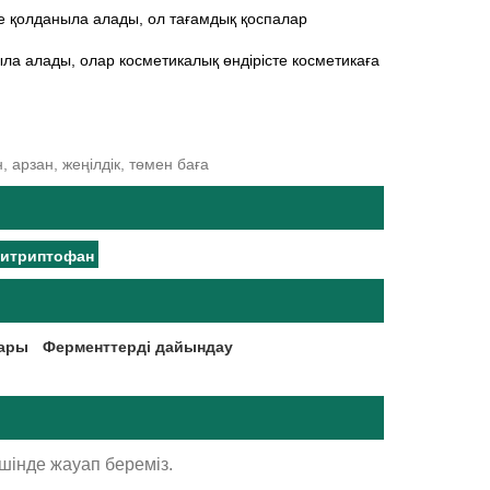
е қолданыла алады, ол тағамдық қоспалар
ла алады, олар косметикалық өндірісте косметикаға
, арзан, жеңілдік, төмен баға
ситриптофан
лары
Ферменттерді дайындау
шінде жауап береміз.