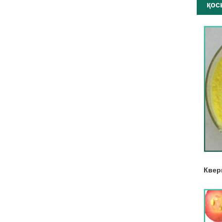
қос
Квер