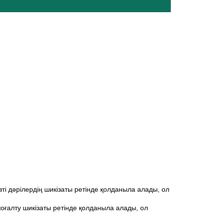
вті дәрілердің шикізаты ретінде қолданыла алады, ол
жоғалту шикізаты ретінде қолданыла алады, ол