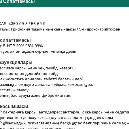
м Сипаттамасы
AS: 4350-09-8 / 56-69-9
атауы: Грифония тұқымының сығындысы / 5-гидрокситриптофан
 сипаттамасы
қ: 5-HTP 20% 98% 99%
түрі: ақтан ақшыл сұрғылт ұнтаққа дейін
 функциялары
ессияға қарсы және көңіл-күйді көтергіш.
ң серотонин деңгейін реттейді.
ақ жоғалтуға арналған тәбетті басатын дәрі.
сыздықты емдеуге арналған ұйқыға көмекші құрал.
ессияны емдеу.
реннің бас ауруы және фибромиалгия.
 қосымшасы:
P бактерияға қарсы, антидепрессанттарға, ісікке қарсы және седати
евтика мен денсаулық сақтау саласында кең қолданылады;
P ұйқысыздық, психастенияның басқа ұқсас белгілері және салмақ 
лық сақтау саласында кең қолданылады;