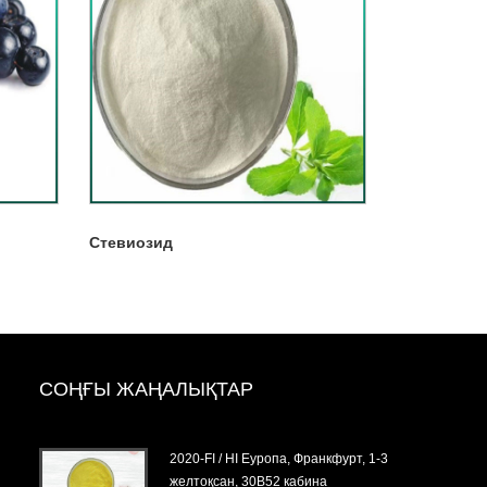
Стевиозид
СОҢҒЫ ЖАҢАЛЫҚТАР
5
2020-FI / HI Еуропа, Франкфурт, 1-3
желтоқсан, 30B52 кабина