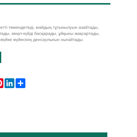
етті төмендетеді, майдың тұтынылуын азайтады,
Live
ады, көңіл-күйді басқарады, ұйқыны жақсартады,
жүйке жүйесінің денсаулығын нығайтады.
tsApp
Pinterest
LinkedIn
Share