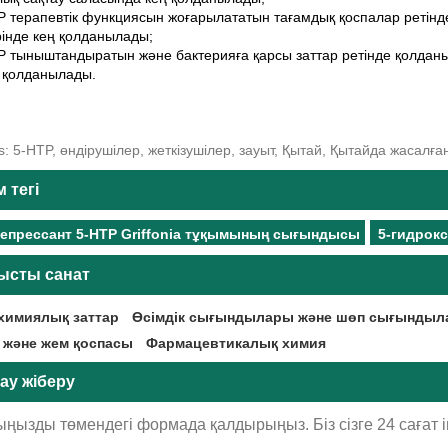
P терапевтік функциясын жоғарылататын тағамдық қоспалар ретінд
інде кең қолданылады;
P тыныштандыратын және бактерияға қарсы заттар ретінде қолданы
н қолданылады.
s: 5-HTP, өндірушілер, жеткізушілер, зауыт, Қытай, Қытайда жасалған
м тегі
епрессант 5-HTP Griffonia тұқымының сығындысы
5-гидрок
ысты санат
химиялық заттар
Өсімдік сығындылары және шөп сығынды
 және жем қоспасы
Фармацевтикалық химия
ау жіберу
ңызды төмендегі формада қалдырыңыз. Біз сізге 24 сағат і