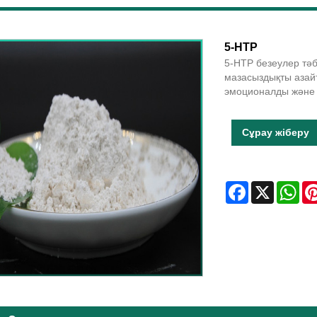
5-HTP
5-HTP безеулер тәб
мазасыздықты азайт
эмоционалды және 
Сұрау жіберу
Facebook
X
Wha