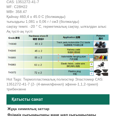
CAS: 1351272-41-7
MF: C28H22
МВт: 358.47
Қайнау 460,4 ± 45.0 C (болжамды)
тығыздығы 1,081 ± 0,06 г / см3 (болжалды)
сақтау темпі. -20 ° C, герметикалық сақтау, ылғалдан алыс
Ақ түсті-ақ түсті
Hot Tags: Термопластикалық полиэстер Эластомер CAS:
1351272-41-7 (2- (4-винилфенил) эфене-1,1,2-триил)
трибензене
Қатысты санат
Жұқа химиялық заттар
Өсімдік сығындылары және шөп сығындылары