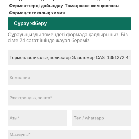
Ферменттерді дайындау
Тамақ және жем қоспасы
Фармацевтикалық химия
Сұрау жіберу
Сұрауыңызды төмендегі формада қалдырыңыз. Біз
сізге 24 сағат ішінде жауап береміз.