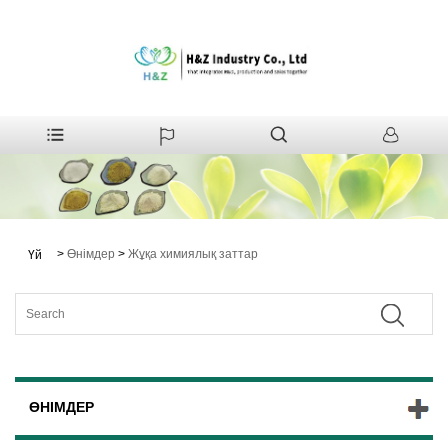
>
Өнімдер
>
Жұқа химиялық заттар
Үй
ӨНІМДЕР