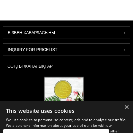
БІЗБЕН ХАБАРЛАСЫҢЫ
INQUIRY FOR PRICELIST
СОҢҒЫ ЖАҢАЛЫҚТАР
×
2020-FI / HI Еуропа, Франкфурт, 1-3 желтоқсан, 30B52 кабина
This website uses cookies
2021/03/30
We use cookies to personalise content, ads and to analyse our traffic.
Біз Қытай, Жапония және Кореяда орналасқан, көптеген жылдық
We also share information about your use of our site with our
тәжірибеміз бар және өте жақсы қалыптасқан, алғашқы өндіруші
advertising and analytics partners who may combine it with other