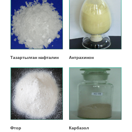
Тазартылған нафталин
Антрахинон
Фтор
Карбазол