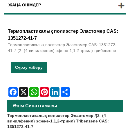
ЖАҢА ӨНІМДЕР
Термопластикалық полиэстер Эластомер CAS:
1351272-41-7
Термопластикалық полиэстер Эластомер CAS: 1351272-
41-7 (2- (4-винилфенил) эфене-1,1,2-триил) трибензене
Сұрау жіберу
Facebook
X
WhatsApp
Pinterest
LinkedIn
Share
Өнім Сипаттамасы
Термопластикалық полиэстер Эластомер /
(2- (4-
винилфенил) эфене-1,1,2-триил) Tribenzene CAS:
1351272-41-7