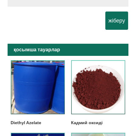
жіберу
қосымша тауарлар
Diethyl Azelate
Кадмий оксиді