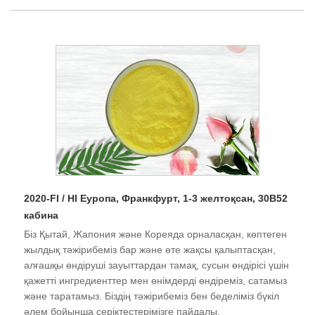
2020-FI / HI Еуропа, Франкфурт, 1-3 желтоқсан, 30B52
кабина
Біз Қытай, Жапония және Кореяда орналасқан, көптеген
жылдық тәжірибеміз бар және өте жақсы қалыптасқан,
алғашқы өндіруші зауыттардан тамақ, сусын өндірісі үшін
қажетті ингредиенттер мен өнімдерді өндіреміз, сатамыз
және таратамыз. Біздің тәжірибеміз бен беделіміз бүкіл
әлем бойынша серіктестерімізге пайдалы.