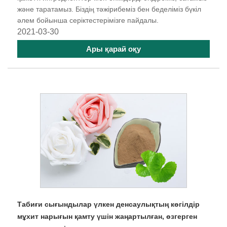
және таратамыз. Біздің тәжірибеміз бен беделіміз бүкіл
әлем бойынша серіктестерімізге пайдалы.
2021-03-30
Ары қарай оқу
Табиғи сығындылар үлкен денсаулықтың көгілдір
мұхит нарығын қамту үшін жаңартылған, өзгерген