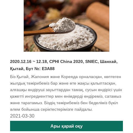
2020.12.16 ~ 12.18, CPHI China 2020, SNIEC, Шанхай,
Қытай, Бут №: E3A88
Біз Қытай, Жапония және Кореяда орналасқан, көптеген
жылдық тәжірибеміз бар және өте жақсы қалыптасқан,
алғашқы өндіруші зауыттардан тамақ, сусын өндірісі үшін
қажетті ингредиенттер мен өнімдерді өндіреміз, сатамыз
және таратамыз. Біздің тәжірибеміз бен беделіміз бүкіл
әлем бойынша серіктестерімізге пайдалы.
2021-03-30
Ары қарай оқу