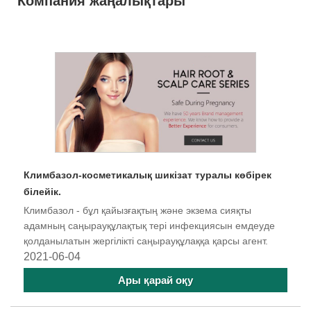
Компания жаңалықтары
Климбазол-косметикалық шикізат туралы көбірек
білейік.
Климбазол - бұл қайызғақтың және экзема сияқты
адамның саңырауқұлақтық тері инфекциясын емдеуде
қолданылатын жергілікті саңырауқұлаққа қарсы агент.
2021-06-04
Ары қарай оқу