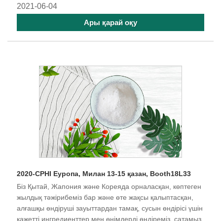
2021-06-04
Ары қарай оқу
2020-CPHI Еуропа, Милан 13-15 қазан, Booth18L33
Біз Қытай, Жапония және Кореяда орналасқан, көптеген
жылдық тәжірибеміз бар және өте жақсы қалыптасқан,
алғашқы өндіруші зауыттардан тамақ, сусын өндірісі үшін
қажетті ингредиенттер мен өнімдерді өндіреміз, сатамыз