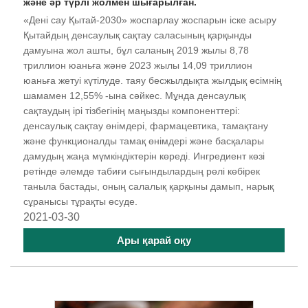
және әр түрлі жолмен шығарылған.
«Дені сау Қытай-2030» жоспарлау жоспарын іске асыру
Қытайдың денсаулық сақтау саласының қарқынды
дамуына жол ашты, бұл саланың 2019 жылы 8,78
триллион юаньға және 2023 жылы 14,09 триллион
юаньға жетуі күтілуде. таяу бесжылдықта жылдық өсімнің
шамамен 12,55% -ына сәйкес. Мұнда денсаулық
сақтаудың ірі тізбегінің маңызды компоненттері:
денсаулық сақтау өнімдері, фармацевтика, тамақтану
және функционалды тамақ өнімдері және басқалары
дамудың жаңа мүмкіндіктерін көреді. Ингредиент көзі
ретінде әлемде табиғи сығындылардың рөлі көбірек
таныла бастады, оның салалық қарқыны дамып, нарық
сұранысы тұрақты өсуде.
2021-03-30
Ары қарай оқу