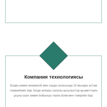
Компания технологиясы
Біздің химия өнеркәсібі мен сауда саласында 10 жылдан астам
тәжірибеміз бар. Бізде жоғары сапалы қосылыстар қызметтерін
ұсыну үшін химия бойынша терең білім мен тәжірибе бар.