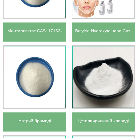
Ментиллактат CAS: 17162-
Butyled Hydroxytoluene Cas:
29-7
128-37-0
Натрий бромиді
Цетилпиридиний хлориді
CAS: 123-03-5