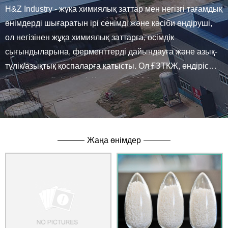
H&Z Industry - жұқа химиялық заттар мен негізгі тағамдық
өнімдерді шығаратын ірі сенімді және кәсіби өндіруші,
ол негізінен жұқа химиялық заттарға, өсімдік
сығындыларына, ферменттерді дайындауға және азық-
түлік/азықтық қоспаларға қатысты. Ол ҒЗТКЖ, өндіріс
пен сатуды біріктіреді. Компания 1994 жылы құрылды
және 2011.12 Халықаралық бөлім құрылды.
Жаңа өнімдер