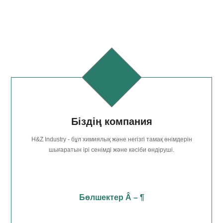
Біздің компания
H&Z Industry - бұл химиялық және негізгі тамақ өнімдерін
шығаратын ірі сенімді және кәсіби өндіруші.
Бөлшектер Â – ¶