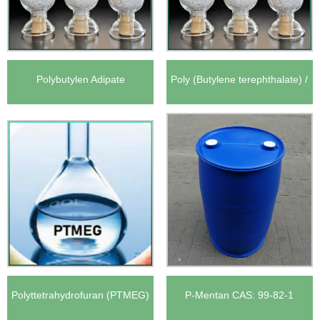
Polybutylen Adipate
Poly (Butylene terephthalate) /
terephthalate / pbat cas:
Полибутилен Терефталат
55231-08-8
CAS: 26062-94-2
Polyttetrahydrofuran (PTMEG)
P-Mentan CAS: 99-82-1