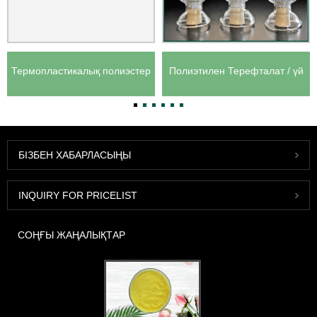
Термопластикалық полиэстер
Полиэтилен Терефталат / үй
Эластомер CAS: 1351272-41-
жануарлары CAS: 25038-59-9
7
БІЗБЕН ХАБАРЛАСЫҢЫ
INQUIRY FOR PRICELIST
СОҢҒЫ ЖАҢАЛЫҚТАР