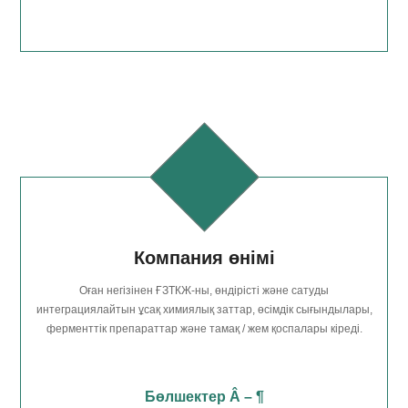
Компания өнімі
Оған негізінен ҒЗТКЖ-ны, өндірісті және сатуды
интеграциялайтын ұсақ химиялық заттар, өсімдік сығындылары,
ферменттік препараттар және тамақ / жем қоспалары кіреді.
Бөлшектер Â – ¶