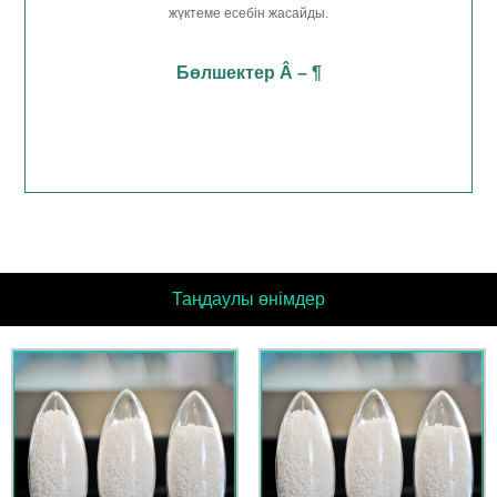
жүктеме есебін жасайды.
Бөлшектер Â – ¶
Таңдаулы өнімдер