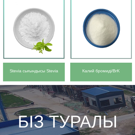
Stevia сығындысы Stevia
Калий бромиді/BrK
Rebaudiana сығындысы
CAS:7758-02-3
Стевиозид
БІЗ ТУРАЛЫ