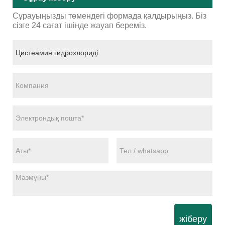
Сұрауыңызды төмендегі формада қалдырыңыз. Біз
сізге 24 сағат ішінде жауап береміз.
жіберу