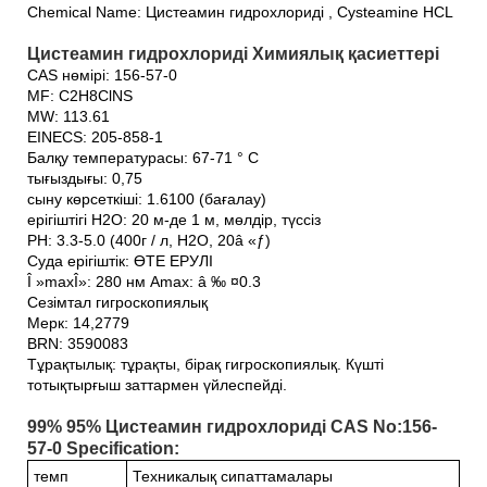
Chemical Name: Цистеамин гидрохлориді , Cysteamine HCL
Цистеамин гидрохлориді Химиялық қасиеттері
CAS нөмірі: 156-57-0
MF: C2H8ClNS
MW: 113.61
EINECS: 205-858-1
Балқу температурасы: 67-71 ° C
тығыздығы: 0,75
сыну көрсеткіші: 1.6100 (бағалау)
ерігіштігі H2O: 20 м-де 1 м, мөлдір, түссіз
PH: 3.3-5.0 (400г / л, H2O, 20â «ƒ)
Суда ерігіштік: ӨТЕ ЕРУЛІ
Î »maxÎ»: 280 нм Amax: â ‰ ¤0.3
Сезімтал гигроскопиялық
Мерк: 14,2779
BRN: 3590083
Тұрақтылық: тұрақты, бірақ гигроскопиялық. Күшті
тотықтырғыш заттармен үйлеспейді.
99% 95% Цистеамин гидрохлориді CAS No:156-
57-0 Specification:
темп
Техникалық сипаттамалары