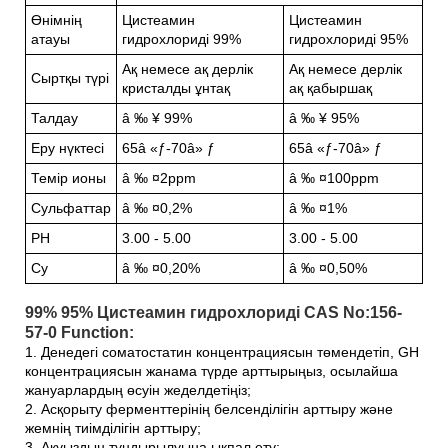
Өнімнің
Цистеамин
Цистеамин
атауы
гидрохлориді 99%
гидрохлориді 95%
Ақ немесе ақ дерлік
Ақ немесе дерлік
Сыртқы түрі
кристалды ұнтақ
ақ қабыршақ
Талдау
â ‰ ¥ 99%
â ‰ ¥ 95%
Еру нүктесі
65â «ƒ-70â» ƒ
65â «ƒ-70â» ƒ
Темір ионы
â ‰ ¤2ppm
â ‰ ¤100ppm
Сульфаттар
â ‰ ¤0,2%
â ‰ ¤1%
PH
3.00 - 5.00
3.00 - 5.00
Су
â ‰ ¤0,20%
â ‰ ¤0,50%
99% 95% Цистеамин гидрохлориді CAS No:156-
57-0 Function:
1. Денедегі соматостатин концентрациясын төмендетіп, GH
концентрациясын жанама түрде арттырыңыз, осылайша
жануарлардың өсуін жеделдетіңіз;
2. Асқорыту ферменттерінің белсенділігін арттыру және
жемнің тиімділігін арттыру;
3. Ақуыздың тұндырылуына ықпал ету;