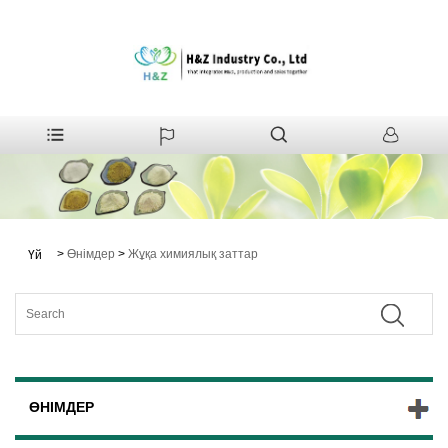
>
Өнімдер
>
Жұқа химиялық заттар
Үй
ӨНІМДЕР