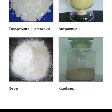
Тазартылған нафталин
Антрахинон
Фтор
Карбазол