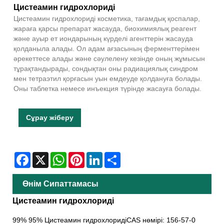
Цистеамин гидрохлориді
Цистеамин гидрохлориді косметика, тағамдық қоспалар,
жараға қарсы препарат жасауда, биохимиялық реагент
және ауыр ет иондарының күрделі агенттерін жасауда
қолданыла алады. Ол адам ағзасының ферменттерімен
әрекеттесе алады және сәулелену кезінде оның жұмысын
тұрақтандырады, сондықтан оны радиациялық синдром
мен тетраэтил қорғасын уын емдеуде қолдануға болады.
Оны таблетка немесе инъекция түрінде жасауға болады.
Сұрау жіберу
Facebook
X
WhatsApp
Pinterest
LinkedIn
Share
Өнім Сипаттамасы
Цистеамин гидрохлориді
99% 95% Цистеамин гидрохлоридіCAS нөмірі: 156-57-0