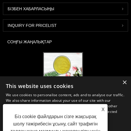
БІЗБЕН ХАБАРЛАСЫҢЫ
INQUIRY FOR PRICELIST
СОҢҒЫ ЖАҢАЛЫҚТАР
×
2020-FI / HI Еуропа, Франкфурт, 1-3 желтоқсан, 30B52 кабина
This website uses cookies
2021/03/30
We use cookies to personalise content, ads and to analyse our traffic.
Біз Қытай, Жапония және Кореяда орналасқан, көптеген жылдық
We also share information about your use of our site with our
тәжірибеміз бар және өте жақсы қалыптасқан, алғашқы өндіруші
advertising and analytics partners who may combine it with other
зауыттардан тамақ, сусын өндірісі үшін қажетті ингредиенттер мен
X
information that you’ve provided to them or that they’ve collected
өнімдерді өндіреміз, сатамыз және таратамыз. Біздің тәжірибеміз
Біз cookie файлдарын сізге жақсырақ
from your use of their services.
бен беделіміз бүкіл әлем бойынша серіктестерімізге пайдалы.
шолу тәжірибесін ұсыну, сайт трафигін
STRICTLY NECESSARY
PERFORMANCE