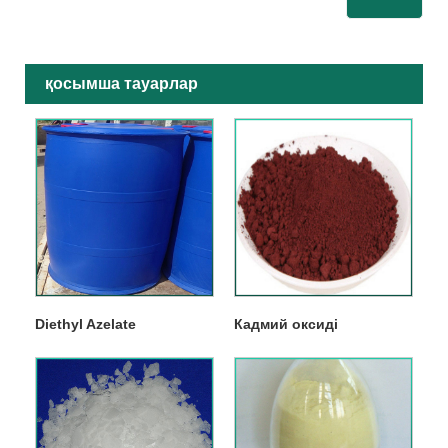
қосымша тауарлар
Diethyl Azelate
Кадмий оксиді