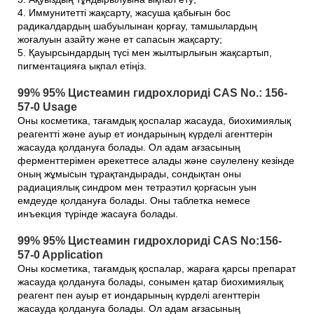
4. Иммунитетті жақсарту, жасуша қабығын бос
радикалдардың шабуылынан қорғау, тамшылардың
жоғалуын азайту және ет сапасын жақсарту;
5. Қауырсындардың түсі мен жылтырлығын жақсартып,
пигментацияға ықпал етіңіз.
99% 95% Цистеамин гидрохлориді CAS No.: 156-
57-0 Usage
Оны косметика, тағамдық қоспалар жасауда, биохимиялық
реагентті және ауыр ет иондарының күрделі агенттерін
жасауда қолдануға болады. Ол адам ағзасының
ферменттерімен әрекеттесе алады және сәулелену кезінде
оның жұмысын тұрақтандырады, сондықтан оны
радиациялық синдром мен тетраэтил қорғасын уын
емдеуде қолдануға болады. Оны таблетка немесе
инъекция түрінде жасауға болады.
99% 95% Цистеамин гидрохлориді CAS No:156-
57-0 Application
Оны косметика, тағамдық қоспалар, жараға қарсы препарат
жасауда қолдануға болады, сонымен қатар биохимиялық
реагент пен ауыр ет иондарының күрделі агенттерін
жасауда қолдануға болады. Ол адам ағзасының