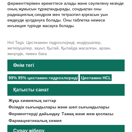
ферменттерімен әрекеттесе алады және сәулелену кезінде
оның жұмысын тұрақтандырады, сондықтан оны
радиациялық синдром мен тетраэтил қорғасын уын
емдеуде қолдануға болады. Оны таблетка немесе
инъекция түрінде жасауға болады.
Hot Tags: Цистеамин гидрохлориді, өндірушілер,
жеткізушілер, зауыт, Қытай, Қытайда жасалған, арзан,
жеңілдік, төмен баға
Өнім тегі
99% 95% цистамин гидрохлориді
Цистамин HCL
Қатысты санат
Жұқа химиялық заттар
Өсімдік сығындылары және шөп сығындылары
Ферменттерді дайындау
Тамақ және жем қоспасы
Фармацевтикалық химия
Сұрау жіберу