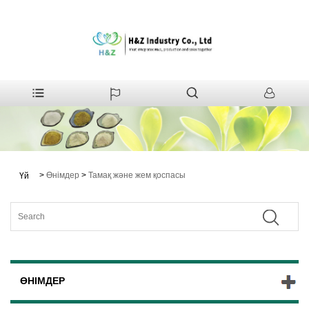
>
Өнімдер
>
Тамақ және жем қоспасы
Үй
ӨНІМДЕР