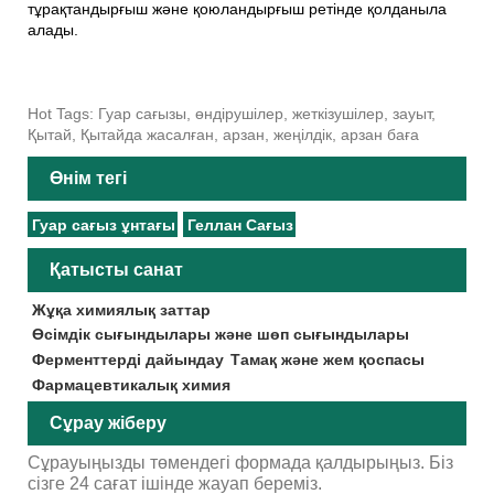
тұрақтандырғыш және қоюландырғыш ретінде қолданыла
алады.
Hot Tags: Гуар сағызы, өндірушілер, жеткізушілер, зауыт,
Қытай, Қытайда жасалған, арзан, жеңілдік, арзан баға
Өнім тегі
Гуар сағыз ұнтағы
Геллан Сағыз
Қатысты санат
Жұқа химиялық заттар
Өсімдік сығындылары және шөп сығындылары
Ферменттерді дайындау
Тамақ және жем қоспасы
Фармацевтикалық химия
Сұрау жіберу
Сұрауыңызды төмендегі формада қалдырыңыз. Біз
сізге 24 сағат ішінде жауап береміз.