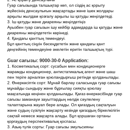
Гуар сағызында талшықтар көп, ол сіздің ас қорыту
жүйесінің денсаулығын жақсартады және ішек жолдары
арқылы жылдам қозғалу арқылы іш қатуды жеңілдетеді.
3. Іш қатуды және диареяны жеңілдетіңіз
Ауызбен гуар сағызын ішу кейбір адамдарда іш қатуды және
диареяны жеңілдететін көрінеді.
4. Қандағы қанттың төмендеуі.
Бұл қанттың сіңуін бәсеңдететін және қандағы қант
деңгейінің төмендеуіне әкелетін еритін талшықтың түрі.
Guar сағызы: 9000-30-0 Application:
1. Косметикалық сорт: сусабын мен кондиционерге
жарамды кондиционер, антистатикалық агент және шаш
пен теріге арналған қоюландырғыш ретінде қолданылады.
2. Өнеркәсіптік сорт: Мұнай барлау саласында гуар сағызы
мұнайды сындыру және бұрғылау сияқты қоюлау
мақсатында кеңінен қолданылады. Қағаз өнеркәсібінде гуар
сағызы заманауи зауыттардың нөлдік сәулелену
талаптарына жауап бере алады. Ол қағаздың сақталуын
және судың сүзілуін жақсарту кезінде қағаздың біркелкілігін
сақтай немесе жақсарта алады. Бұл қоршаған ортаны
қорғаудың перспективалық қоспасы.
3. Азық-түлік сорты: Гуар сағызы эмульсияны