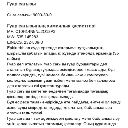
Гуар сағызы
Guar сағызы: 9000-30-0
Гуар сағызының химиялық қасиеттері
MF: C10H14N5Na2O12P3
MW: 535.145283
EINECS: 232-536-8
Ерігіштігі: ол суда ерігенде өзгермелі тұтқырлықтың
шырышты қабатын алады, іс жүзінде этанолда ерімейді (96
пайыз).
Гуар деп аталатын гуар сағызы гуар бұршақтары деп
аталатын бұршақ тұқымдас өсімдіктерден жасалады, бұл
полисахаридтің түрі немесе байланысқан көмірсулар
молекулаларының ұзын тізбегі және маноз бен галактоза
деп аталатын екі қанттан тұрады.
Гуар сағызы көптеген өңделген тағамдарда тағамдық
қоспалар ретінде жиі қолданылады.
Бұл әсіресе тамақ өндірісінде өте пайдалы, өйткені ол ериді
және суды сіңіреді, өнімдерді қоюлатып, байланыстыра
алатын гель түзеді.
Гуар сағызы - тамақ өнімдерін қоюлату және байланыстыру
үшін қолданылатын тағамдық қоспалар. Оның құрамында