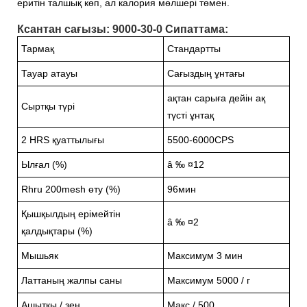
еритін талшық көп, ал калория мөлшері төмен.
Ксантан сағызы: 9000-30-0 Сипаттама:
Тармақ
Стандартты
Тауар атауы
Сағыздың ұнтағы
ақтан сарыға дейін ақ
Сыртқы түрі
түсті ұнтақ
2 HRS қуаттылығы
5500-6000CPS
Ылғал (%)
â ‰ ¤12
Rhru 200mesh өту (%)
96мин
Қышқылдың ерімейтін
â ‰ ¤2
қалдықтары (%)
Мышьяк
Максимум 3 мин
Латтаның жалпы саны
Максимум 5000 / г
Ашытқы / зең
Макс / 500