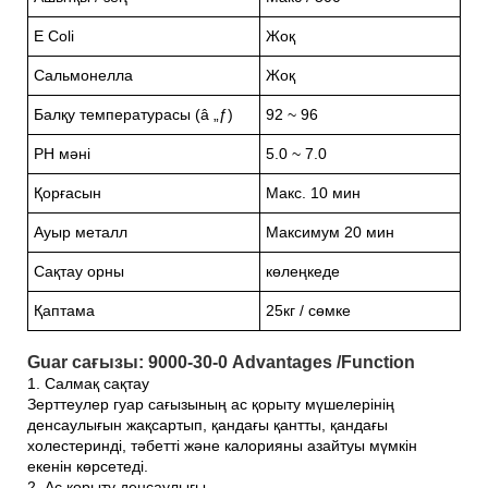
E Coli
Жоқ
Сальмонелла
Жоқ
Балқу температурасы (â „ƒ)
92 ~ 96
PH мәні
5.0 ~ 7.0
Қорғасын
Макс. 10 мин
Ауыр металл
Максимум 20 мин
Сақтау орны
көлеңкеде
Қаптама
25кг / сөмке
Guar сағызы: 9000-30-0 Advantages /Function
1. Салмақ сақтау
Зерттеулер гуар сағызының ас қорыту мүшелерінің
денсаулығын жақсартып, қандағы қантты, қандағы
холестеринді, тәбетті және калорияны азайтуы мүмкін
екенін көрсетеді.
2. Ас қорыту денсаулығы