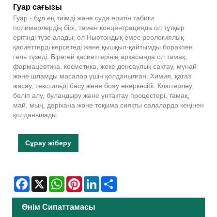
Гуар сағызы
Гуар - бұл ең тиімді және суда еритін табиғи
полимерлердің бірі, төмен концентрацияда ол тұтқыр
ерітінді түзе алады; ол Ньютондық емес реологиялық
қасиеттерді көрсетеді және қышқыл-қайтымды боракпен
гель түзеді. Бірегей қасиеттерінің арқасында ол тамақ,
фармацевтика, косметика, жеке денсаулық сақтау, мұнай
және шламды масалар үшін қолданылған. Химия, қағаз
жасау, текстильді басу және бояу өнеркәсібі. Клютерлеу,
бөліп алу, буландыру және ұнтақтау процестері, тамақ,
май, мың, дәріхана және тоқыма сияқты салаларда кеңінен
қолданылады.
Сұрау жіберу
Facebook
X
WhatsApp
Pinterest
LinkedIn
Share
Өнім Сипаттамасы