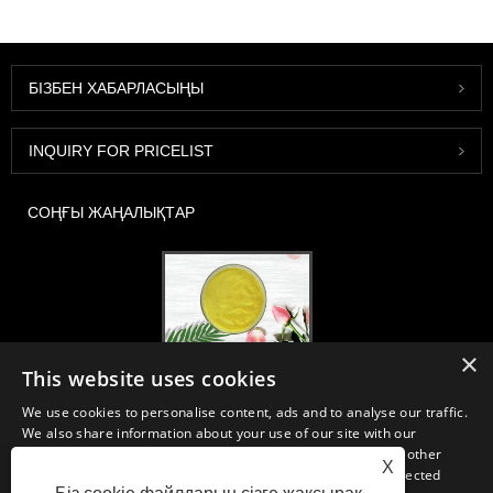
БІЗБЕН ХАБАРЛАСЫҢЫ
INQUIRY FOR PRICELIST
СОҢҒЫ ЖАҢАЛЫҚТАР
×
2020-FI / HI Еуропа, Франкфурт, 1-3 желтоқсан, 30B52 кабина
This website uses cookies
2021/03/30
We use cookies to personalise content, ads and to analyse our traffic.
Біз Қытай, Жапония және Кореяда орналасқан, көптеген жылдық
We also share information about your use of our site with our
тәжірибеміз бар және өте жақсы қалыптасқан, алғашқы өндіруші
advertising and analytics partners who may combine it with other
зауыттардан тамақ, сусын өндірісі үшін қажетті ингредиенттер мен
X
information that you’ve provided to them or that they’ve collected
өнімдерді өндіреміз, сатамыз және таратамыз. Біздің тәжірибеміз