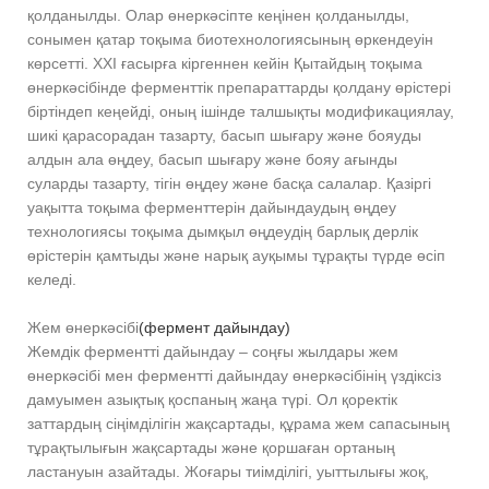
қолданылды. Олар өнеркәсіпте кеңінен қолданылды,
сонымен қатар тоқыма биотехнологиясының өркендеуін
көрсетті. ХХІ ғасырға кіргеннен кейін Қытайдың тоқыма
өнеркәсібінде ферменттік препараттарды қолдану өрістері
біртіндеп кеңейді, оның ішінде талшықты модификациялау,
шикі қарасорадан тазарту, басып шығару және бояуды
алдын ала өңдеу, басып шығару және бояу ағынды
суларды тазарту, тігін өңдеу және басқа салалар. Қазіргі
уақытта тоқыма ферменттерін дайындаудың өңдеу
технологиясы тоқыма дымқыл өңдеудің барлық дерлік
өрістерін қамтыды және нарық ауқымы тұрақты түрде өсіп
келеді.
Жем өнеркәсібі
(фермент дайындау)
Жемдік ферментті дайындау – соңғы жылдары жем
өнеркәсібі мен ферментті дайындау өнеркәсібінің үздіксіз
дамуымен азықтық қоспаның жаңа түрі. Ол қоректік
заттардың сіңімділігін жақсартады, құрама жем сапасының
тұрақтылығын жақсартады және қоршаған ортаның
ластануын азайтады. Жоғары тиімділігі, уыттылығы жоқ,