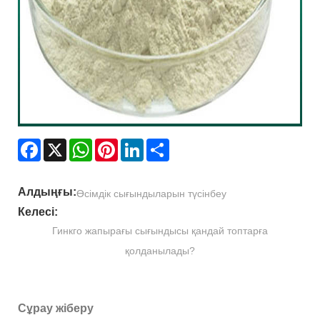
Facebook
X
WhatsApp
Pinterest
LinkedIn
Share
Алдыңғы:
Өсімдік сығындыларын түсінбеу
Келесі:
Гинкго жапырағы сығындысы қандай топтарға
қолданылады?
Сұрау жіберу