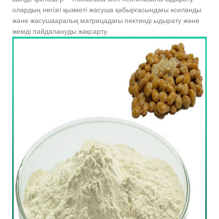
олардың негізгі қызметі жасуша қабырғасындағы ксиланды
және жасушааралық матрицадағы пектинді ыдырату және
жемді пайдалануды жақсарту.