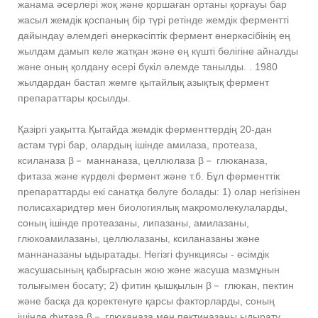
жанама әсерлері жоқ және қоршаған ортаны қорғауы бар
жасыл жемдік қоспаның бір түрі ретінде жемдік ферментті
дайындау әлемдегі өнеркәсіптік фермент өнеркәсібінің ең
жылдам дамып келе жатқан және ең күшті бөлігіне айналды
және оның қолдану әсері бүкіл әлемде танылды. . 1980
жылдардан бастап жемге қытайлық азықтық фермент
препараттары қосылды.
Қазіргі уақытта Қытайда жемдік ферменттердің 20-дан
астам түрі бар, олардың ішінде амилаза, протеаза,
ксиланаза β－ маннаназа, целлюлаза β－ глюканаза,
фитаза және күрделі фермент және т.б. Бұл ферменттік
препараттарды екі санатқа бөлуге болады: 1) олар негізінен
полисахаридтер мен биологиялық макромолекулаларды,
соның ішінде протеазаны, липазаны, амилазаны,
глюкоамилазаны, целлюлазаны, ксиланазаны және
маннаназаны ыдыратады. Негізгі функциясы - өсімдік
жасушасының қабырғасын жою және жасуша мазмұнын
толығымен босату; 2) фитин қышқылын β－ глюкан, пектин
және басқа да қоректенуге қарсы факторларды, соның
ішінде фитаза β－ глюканаза мен пектиназаны ыдырату,