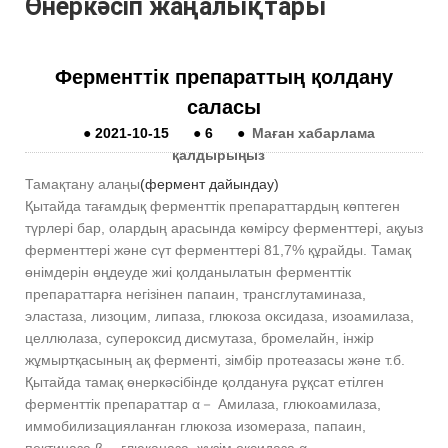
Өнеркәсіп жаңалықтары
Ферменттік препараттың қолдану
саласы
●
2021-10-15
●
6
●
Маған хабарлама
қалдырыңыз
Тамақтану алаңы
(фермент дайындау)
Қытайда тағамдық ферменттік препараттардың көптеген
түрлері бар, олардың арасында көмірсу ферменттері, ақуыз
ферменттері және сүт ферменттері 81,7% құрайды. Тамақ
өнімдерін өңдеуде жиі қолданылатын ферменттік
препараттарға негізінен папаин, трансглутаминаза,
эластаза, лизоцим, липаза, глюкоза оксидаза, изоамилаза,
целлюлаза, супероксид дисмутаза, бромелайн, інжір
жұмыртқасының ақ ферменті, зімбір протеазасы және т.б.
Қытайда тамақ өнеркәсібінде қолдануға рұқсат етілген
ферменттік препараттар α－ Амилаза, глюкоамилаза,
иммобилизацияланған глюкоза изомераза, папаин,