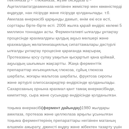
пектиназа β－ глюканаза, жүзім оксидаза α－
Ацетиллактатдеаминаза негізінен жемістер мен көкөністерді
өңдеуде, нан пісіруде және пісіруде қолданылады. т.б.
Амилаза өнеркәсібі қарқынды дамып, өнім екі есе өсті,
сорттары бірте-бірте өсті. 2006 жылға қарай өндіріс көлемі 5
миллион тоннадан асты. Ферментативті ылғалды ұнтақтау
процесінде крахмалдағы қалдық ақуыз мөлшері және
крахмалдың желатинизациялық сипаттамалары дәстүрлі
ылғалды ұнтақтау процесіне қарағанда жақсырақ.
Протеазаны қосу сулау уақытын қысқартып қана қоймай,
ақуыздың шығымын жақсартты. Жаңа ферменттік
препараттар инъекциялық глюкоза, сұйық глюкоза
шәрбаты, жоғары мальтоза шәрбаты, фруктоза сиропы
және әртүрлі олигосахаридтер өндірісінде қолданылады.
Сахарозаның орнына крахмал қант тамақ өнеркәсібінде,
кәмпиттер, сыра және сусындар өндірісінде қолданылған.
тоқыма өнеркәсібі
(фермент дайындау)
1980 жылдары
амилаза, протеаза және целлюлаза арқылы ұсынылған
тоқыма ферменттерінің препараттары негізінен матаның
өлшемін ажырату, джинсті өңдеу және жібектен тазарту үшін