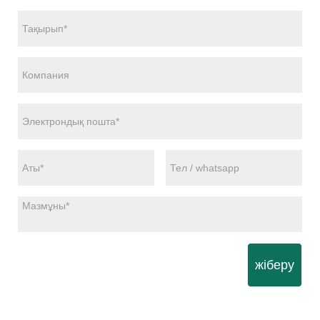
жіберу