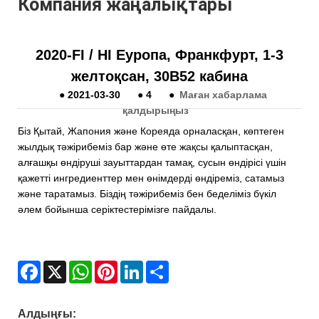
Компания жаңалықтары
2020-FI / HI Еуропа, Франкфурт, 1-3
желтоқсан, 30B52 кабина
●
2021-03-30
●
4
●
Маған хабарлама
қалдырыңыз
Біз Қытай, Жапония және Кореяда орналасқан, көптеген
жылдық тәжірибеміз бар және өте жақсы қалыптасқан,
алғашқы өндіруші зауыттардан тамақ, сусын өндірісі үшін
қажетті ингредиенттер мен өнімдерді өндіреміз, сатамыз
және таратамыз. Біздің тәжірибеміз бен беделіміз бүкіл
әлем бойынша серіктестерімізге пайдалы.
Facebook
X
WhatsApp
Pinterest
LinkedIn
Share
Алдыңғы: