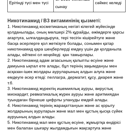
Ерітінді түсі мен түсі
сәйкес келеді
сынау
Никотинамид / В3 витаминінің қызметі:
1. Никотинамид косметиканың негізгі кілегей жүйесінде
қолданылады, оның мөлшері 2% құрайды, әжімдерге қарсы
ағартуға, ылғалдандыруға, тері тесігін кішірейтуге және
басқа әсерлерге қол жеткізуге болады, сонымен қатар
никотинамид қара шеңберлерді емдеу үшін де қолданыла
алады, өйткені ол кеңейеді. қан тамырлары.
2. Никотинамид адам ағзасының қалыпты өсуіне және
дамуына ықпал ете алады, бұл терінің зақымдануы мен
асқазан-ішек жолдары ауруларының алдын алуға және
емдеуге әсер етеді: пеллагра, дерматит, құсу, диарея және
т.б.
3. Никотинамид жүректің ишемиялық ауруы, вирустық
миокардит, ревматикалық жүрек ауруы және аритмиядан
туындаған бірнеше цифрлы улануды емдей алады.
4. Никотинамид терінің жарақаттануын және ас қорыту
жолдарының ауруларын және мал мен құстың қысқа сүйек
ауруының алдын алады.
5. Никотинамид мал мен құстың өсуіне, жұмыртқа өндірісі
мен балапан шығару жылдамдығын жақсартуға және