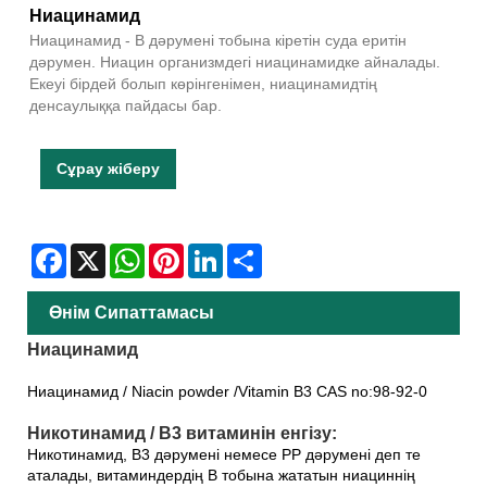
Ниацинамид
Ниацинамид - В дәрумені тобына кіретін суда еритін
дәрумен. Ниацин организмдегі ниацинамидке айналады.
Екеуі бірдей болып көрінгенімен, ниацинамидтің
денсаулыққа пайдасы бар.
Сұрау жіберу
Facebook
X
WhatsApp
Pinterest
LinkedIn
Share
Өнім Сипаттамасы
Ниацинамид
Ниацинамид / Niacin powder /Vitamin B3 CAS no:98-92-0
Никотинамид / В3 витаминін енгізу:
Никотинамид, В3 дәрумені немесе РР дәрумені деп те
аталады, витаминдердің В тобына жататын ниациннің