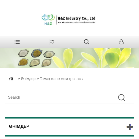
>
Өнімдер
>
Тамақ және жем қоспасы
Үй
ӨНІМДЕР