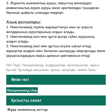
3. Жүректің ишемиялық ауруы, вирустық миокардит,
ревматикалық жүрек ауруы және аритмиядан туындаған
бірнеше цифрлы улануды емдеңіз.
Азық қоспалары:
1. Никотинамид терінің жарақаттануы мен ас қорыту
жолдарының ауруларының алдын алады.
2. Никотинамид мал мен құста қысқа сүйек ауруының
алдын алады.
3. Никотинамид мал мен құстың өсуіне ықпал етеді,
жұмыртқа өндірісі мен балапан шығаруды жақсартады және
қауырсындардың жақсы дамуын қамтамасыз етеді.
Hot Tags: Ниацинамид, өндірушілер, жеткізушілер, зауыт,
Қытай, Қытайда жасалған, арзан, жеңілдік, төмен баға
Өнім тегі
Ниацинамид Usp
Қатысты санат
Жұқа химиялық заттар