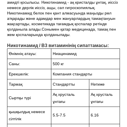
амидті қосылысы. Никотинамид - ақ кристалды ұнтақ, иіссіз
немесе дерлік иіссіз, ащы, сәл гигроскопиялық.
Никотинамид белок пен қант алмасуында маңызды рөл
атқарады және адамдар мен жануарлардың тамақтануын
жақсартады, косметикада тағамдық қоспалар ретінде
қолданыла алады.Сонымен қатар медицинада, тамақ пен
жем қоспаларында қолданылады.
Никотинамид / В3 витаминінің сипаттамасы:
Өнімнің атауы:
Ниацинамид
Саны:
500 кг
Ерекшелік:
Компания стандарты
Тармақ
Стандартты
Нәтиже
Ақ хрусталь
Ақ хрусталь
Сыртқы түрі
ұнтағы
ұнтағы
қышқылдық немесе
5.5-7.5
6.16
сілтілік