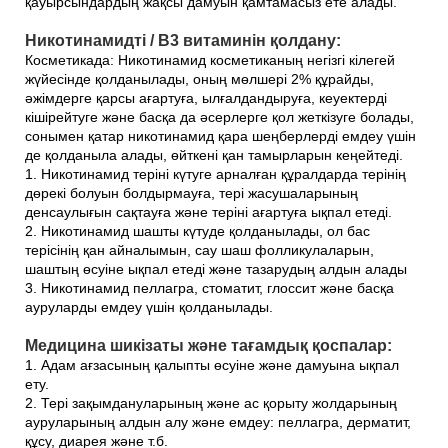
қауырсындардың жақсы дамуын қамтамасыз ете алады.
Никотинамидті / В3 витаминін қолдану:
Косметикада: Никотинамид косметиканың негізгі кілегей
жүйесінде қолданылады, оның мөлшері 2% құрайды,
әжімдерге қарсы ағартуға, ылғалдандыруға, кеуектерді
кішірейтуге және басқа да әсерлерге қол жеткізуге болады,
сонымен қатар никотинамид қара шеңберлерді емдеу үшін
де қолданыла алады, өйткені қан тамырларын кеңейтеді.
1. Никотинамид теріні күтуге арналған құралдарда терінің
дөрекі болуын болдырмауға, тері жасушаларының
денсаулығын сақтауға және теріні ағартуға ықпал етеді.
2. Никотинамид шашты күтуде қолданылады, ол бас
терісінің қан айналымын, сау шаш фолликулаларын,
шаштың өсуіне ықпал етеді және тазарудың алдын алады
3. Никотинамид пеллагра, стоматит, глоссит және басқа
ауруларды емдеу үшін қолданылады.
Медицина шикізаты және тағамдық қоспалар:
1. Адам ағзасының қалыпты өсуіне және дамуына ықпал
ету.
2. Тері зақымдануларының және ас қорыту жолдарының
ауруларының алдын алу және емдеу: пеллагра, дерматит,
құсу, диарея және т.б.