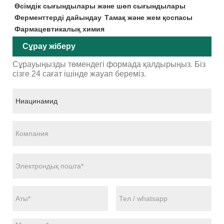
Өсімдік сығындылары және шөп сығындылары
Ферменттерді дайындау
Тамақ және жем қоспасы
Фармацевтикалық химия
Сұрау жіберу
Сұрауыңызды төмендегі формада қалдырыңыз. Біз
сізге 24 сағат ішінде жауап береміз.