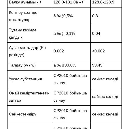
Балқу ауқымы - ƒ
128.0-131.0â «ƒ
128.8-128.9
Кептіру кезінде
â ‰ ¦0,5%
0.3
жоғалтулар
Тұтану кезінде
â ‰ ¦. 0,1%
0.04
қалдық
Ауыр металдар (Pb
0.002
<0.002
ретінде)
Талдау (w / w)
â ‰ §99,0%
99.49
CP2010 бойынша
Ұқсас субстанция
сәйкес келеді
сынау
Оңай көміртектенетін
CP2010 бойынша
сәйкес келеді
заттар
сынау
CP2010 бойынша
Сәйкестендіру
сәйкес келеді
сынау
CP2010 бойынша