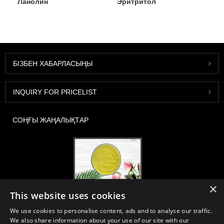
Ланолин
Эритритол
БІЗБЕН ХАБАРЛАСЫҢЫ
INQUIRY FOR PRICELIST
СОҢҒЫ ЖАҢАЛЫҚТАР
×
2020-FI / HI Еуропа, Франкфурт, 1-3 желтоқсан, 30B52 кабина
This website uses cookies
2021/03/30
We use cookies to personalise content, ads and to analyse our traffic.
Біз Қытай, Жапония және Кореяда орналасқан, көптеген жылдық
We also share information about your use of our site with our