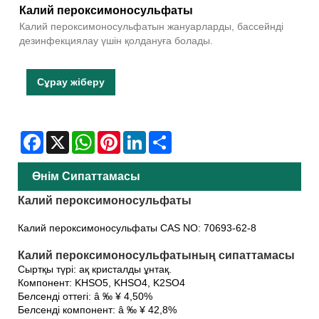
Калий пероксимоносульфаты
Калий пероксимоносульфатын жануарларды, бассейнді
дезинфекциялау үшін қолдануға болады.
Сұрау жіберу
Facebook
X
WhatsApp
Pinterest
LinkedIn
Share
Өнім Сипаттамасы
Калий пероксимоносульфаты
Калий пероксимоносульфаты CAS NO: 70693-62-8
Калий пероксимоносульфатының сипаттамасы
Сыртқы түрі: ақ кристалды ұнтақ.
Компонент: KHSO5, KHSO4, K2SO4
Белсенді оттегі: â ‰ ¥ 4,50%
Белсенді компонент: â ‰ ¥ 42,8%