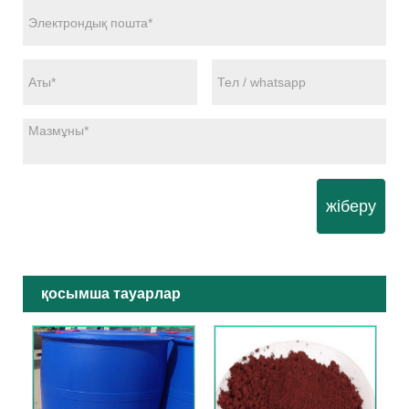
жіберу
қосымша тауарлар