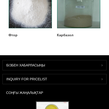
Фтор
Карбазол
БІЗБЕН ХАБАРЛАСЫҢЫ
INQUIRY FOR PRICELIST
СОҢҒЫ ЖАҢАЛЫҚТАР