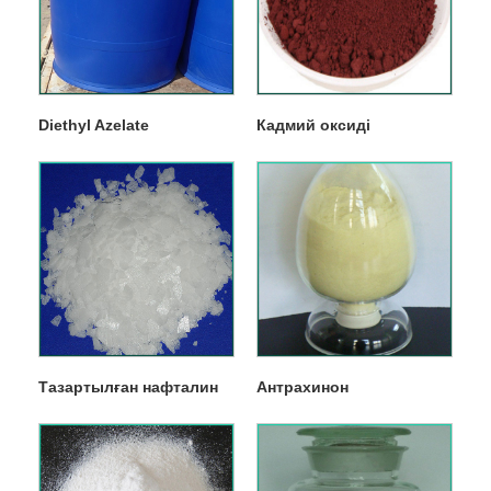
Diethyl Azelate
Кадмий оксиді
Тазартылған нафталин
Антрахинон