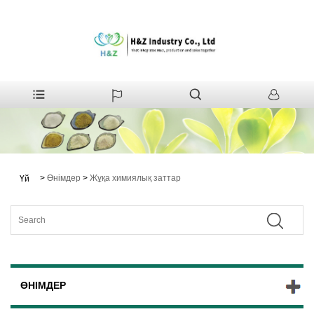
>
Өнімдер
>
Жұқа химиялық заттар
Үй
ӨНІМДЕР