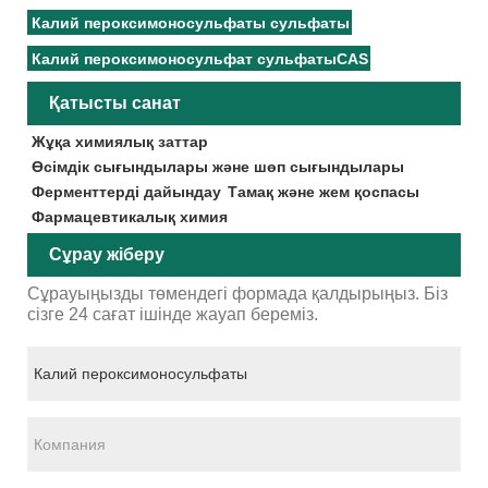
Калий пероксимоносульфаты сульфаты
Калий пероксимоносульфат сульфатыCAS
Қатысты санат
Жұқа химиялық заттар
Өсімдік сығындылары және шөп сығындылары
Ферменттерді дайындау
Тамақ және жем қоспасы
Фармацевтикалық химия
Сұрау жіберу
Сұрауыңызды төмендегі формада қалдырыңыз. Біз
сізге 24 сағат ішінде жауап береміз.