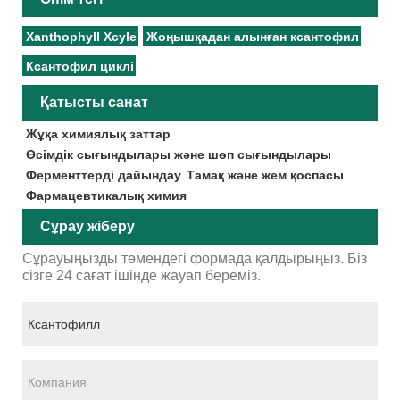
Xanthophyll Xcyle
Жоңышқадан алынған ксантофил
Ксантофил циклі
Қатысты санат
Жұқа химиялық заттар
Өсімдік сығындылары және шөп сығындылары
Ферменттерді дайындау
Тамақ және жем қоспасы
Фармацевтикалық химия
Сұрау жіберу
Сұрауыңызды төмендегі формада қалдырыңыз. Біз
сізге 24 сағат ішінде жауап береміз.