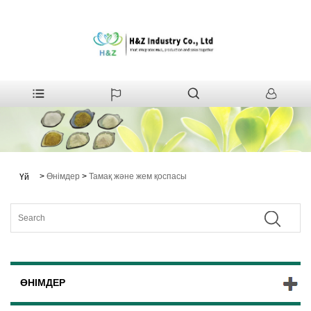
>
Өнімдер
>
Тамақ және жем қоспасы
Үй
ӨНІМДЕР