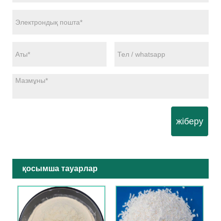
жіберу
қосымша тауарлар