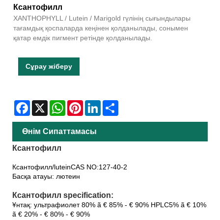
Ксантофилл
XANTHOPHYLL / Lutein / Marigold гүлінің сығындылары
тағамдық қоспаларда кеңінен қолданылады, сонымен
қатар емдік пигмент ретінде қолданылады.
Сұрау жіберу
Facebook
X
WhatsApp
Pinterest
LinkedIn
Share
Өнім Сипаттамасы
Ксантофилл
Ксантофилл/luteinCAS NO:127-40-2
Басқа атауы: лютеин
Ксантофилл specification:
Ұнтақ: ультрафиолет 80% ã € 85% - € 90% HPLC5% ã € 10%
ã € 20% - € 80% - € 90%