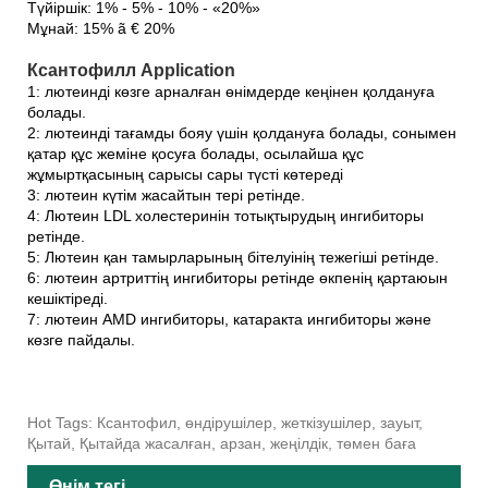
Түйіршік: 1% - 5% - 10% - «20%»
Мұнай: 15% ã € 20%
Ксантофилл Application
1: лютеинді көзге арналған өнімдерде кеңінен қолдануға
болады.
2: лютеинді тағамды бояу үшін қолдануға болады, сонымен
қатар құс жеміне қосуға болады, осылайша құс
жұмыртқасының сарысы сары түсті көтереді
3: лютеин күтім жасайтын тері ретінде.
4: Лютеин LDL холестеринін тотықтырудың ингибиторы
ретінде.
5: Лютеин қан тамырларының бітелуінің тежегіші ретінде.
6: лютеин артриттің ингибиторы ретінде өкпенің қартаюын
кешіктіреді.
7: лютеин AMD ингибиторы, катаракта ингибиторы және
көзге пайдалы.
Hot Tags: Ксантофил, өндірушілер, жеткізушілер, зауыт,
Қытай, Қытайда жасалған, арзан, жеңілдік, төмен баға
Өнім тегі