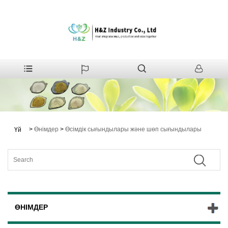
>
Өнімдер
>
Өсімдік сығындылары және шөп сығындылары
Үй
ӨНІМДЕР