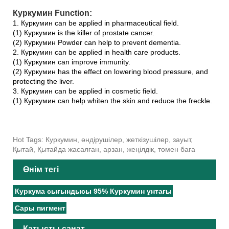
Куркумин Function:
1. Куркумин can be applied in pharmaceutical field.
(1) Куркумин is the killer of prostate cancer.
(2) Куркумин Powder can help to prevent dementia.
2. Куркумин can be applied in health care products.
(1) Куркумин can improve immunity.
(2) Куркумин has the effect on lowering blood pressure, and
protecting the liver.
3. Куркумин can be applied in cosmetic field.
(1) Куркумин can help whiten the skin and reduce the freckle.
Hot Tags: Куркумин, өндірушілер, жеткізушілер, зауыт,
Қытай, Қытайда жасалған, арзан, жеңілдік, төмен баға
Өнім тегі
Куркума сығындысы 95% Куркумин ұнтағы
Сары пигмент
Қатысты санат