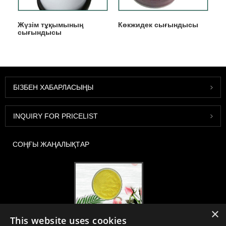
Жүзім тұқымының
Көкжидек сығындысы
сығындысы
БІЗБЕН ХАБАРЛАСЫҢЫ
INQUIRY FOR PRICELIST
СОҢҒЫ ЖАҢАЛЫҚТАР
×
2020-FI / HI Еуропа, Франкфурт, 1-3 желтоқсан, 30B52 кабина
This website uses cookies