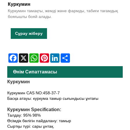
Куркумин
Куркумин тамақты, жемді және фармды, табиғи тағамдық
бояғышты бояй алады.
Сұрау жіберу
Facebook
X
WhatsApp
Pinterest
LinkedIn
Share
Өнім Сипаттамасы
Куркумин
Куркумин CAS NO:458-37-7
Басқа атауы: куркума тамыр сығындысы ұнтағы
Куркумин Specification:
Талдау: 95% 98%
Өсімдік бөлігін пайдалану: тамыр
Сыртқы түрі: сары ұнтақ.