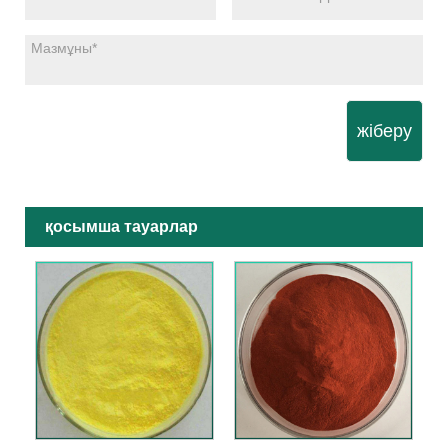
жіберу
қосымша тауарлар