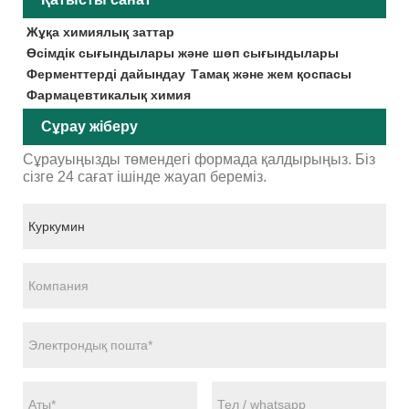
Жұқа химиялық заттар
Өсімдік сығындылары және шөп сығындылары
Ферменттерді дайындау
Тамақ және жем қоспасы
Фармацевтикалық химия
Сұрау жіберу
Сұрауыңызды төмендегі формада қалдырыңыз. Біз
сізге 24 сағат ішінде жауап береміз.