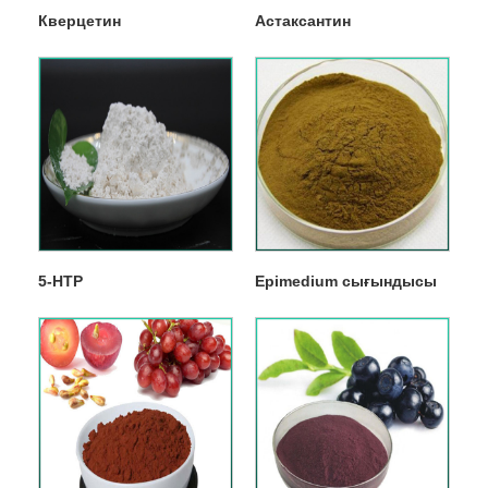
Кверцетин
Астаксантин
5-HTP
Epimedium сығындысы